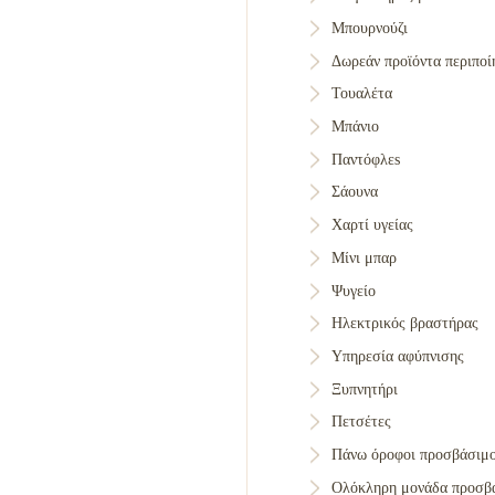
Μπουρνούζι
Δωρεάν προϊόντα περιποί
Τουαλέτα
Μπάνιο
Παντόφλεs
Σάουνα
Χαρτί υγείας
Μίνι μπαρ
Ψυγείο
BOOK NOW
Ηλεκτρικός βραστήρας
Υπηρεσία αφύπνισης
Ξυπνητήρι
Πετσέτες
Πάνω όροφοι προσβάσιμο
Ολόκληρη μονάδα προσβά