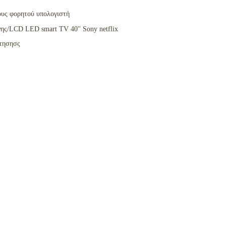
ους φορητού υπολογιστή
ης/LCD LED smart TV 40'' Sony netflix
ίτησησς