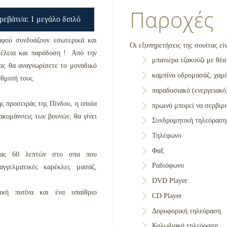
Παροχές
ρεβάτι/α: 1 μεγάλο διπλό
αφού συνδυάζουν εσωτερικά και
Οι εξυπηρετήσεις της σουίτας είν
τέλεια και παράδοση ! Από την
μπανιέρα τζακούζι με θέα
ας θα αναγνωρίσετε το μοναδικό
καμπίνα υδρομασάζ, χαμ
ύθμισή τους.
παραδοσιακό (ενεργειακό)
ης προσειράς της Πίνδου, η οποία
πρωινό μπορεί να σερβιρι
ακυμάνσεις των βουνών, θα γίνει
Συνδρομητική τηλεόραση
Τηλέφωνο
Φαξ
ειας 60 λεπτών στο σπα που
Ραδιόφωνο
αγγελματικές καρέκλες μασάζ,
DVD Player
ική πισίνα και ένα υπαίθριο
CD Player
Δορυφορική τηλεόραση
Καλωδιακή τηλεόραση