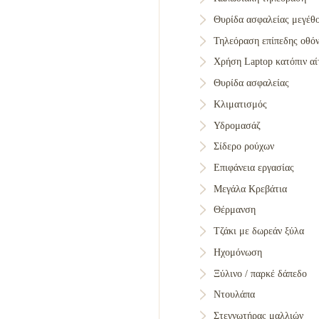
Θυρίδα ασφαλείας μεγέθ
Τηλεόραση επίπεδης οθόν
Χρήση Laptop κατόπιν α
Θυρίδα ασφαλείας
Κλιματισμός
Υδρομασάζ
Σίδερο ρούχων
Επιφάνεια εργασίας
Μεγάλα Κρεβάτια
Θέρμανση
Τζάκι με δωρεάν ξύλα
Ηχομόνωση
Ξύλινο / παρκέ δάπεδο
Ντουλάπα
Στεγνωτήρας μαλλιών