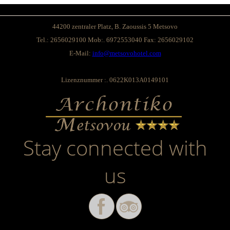
44200
zentraler Platz
, B.
Zaoussis
5
Metsovo
Tel.:
2656029100
Mob:
.
6972553040
Fax:
2656029102
E-Mail:
info@metsovohotel.com
Lizenznummer :
.
0622K013A0149101
Stay connected with
us