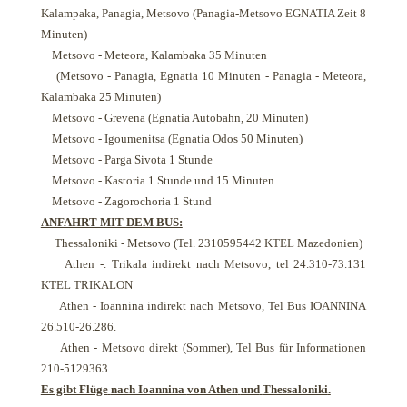
Kalampaka, Panagia, Metsovo (Panagia-Metsovo EGNATIA Zeit 8
Minuten)
Metsovo - Meteora, Kalambaka 35 Minuten
(Metsovo - Panagia, Egnatia 10 Minuten - Panagia - Meteora,
Kalambaka 25 Minuten)
Metsovo - Grevena (Egnatia Autobahn, 20 Minuten)
Metsovo - Igoumenitsa (Egnatia Odos 50 Minuten)
Metsovo - Parga Sivota 1 Stunde
Metsovo - Kastoria 1 Stunde und 15 Minuten
Metsovo - Zagorochoria 1 Stund
ANFAHRT MIT DEM BUS:
Thessaloniki - Metsovo (Tel. 2310595442 KTEL Mazedonien)
Athen -. Trikala
indirekt nach
Metsovo, tel 24.310-73.131
KTEL TRIKALON
Athen - Ioannina
indirekt nach
Metsovo, Tel Bus IOANNINA
26.510-26.286.
Athen - Metsovo direkt (Sommer), Tel Bus für Informationen
210-5129363
Es gibt Flüge
nach Ioannina
von Athen
und
Thessaloniki
.