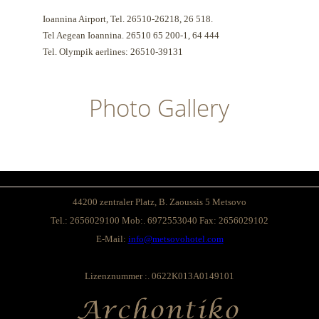
Ioannina
Airport,
Tel.
26510-26218
, 26
518
.
Tel
Aegean
Ioannina
.
26510
65
200-1
, 64
444
Tel.
Olympik aerlines
:
26510-39131
Photo Gallery
44200
zentraler Platz
, B.
Zaoussis
5
Metsovo
Tel.:
2656029100
Mob:
.
6972553040
Fax:
2656029102
E-Mail:
info@metsovohotel.com
Lizenznummer :
.
0622K013A0149101