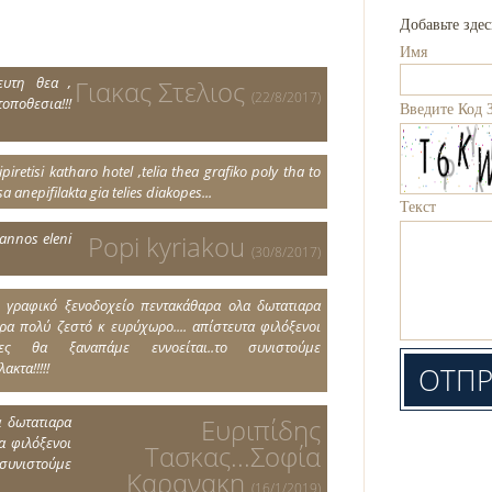
Добавьте зде
Имя
ευτη θεα ,
Γιακας Στελιος
(22/8/2017)
ποθεσια!!!
Введите Код 
ipiretisi katharo hotel ,telia thea grafiko poly tha to
a anepifilakta gia telies diakopes...
Текст
iannos eleni
Popi kyriakou
(30/8/2017)
κ γραφικό ξενοδοχείο πεντακάθαρα ολα δωτατιαρα
ρα πολύ ζεστό κ ευρύχωρο.... απίστευτα φιλόξενοι
BOOK NOW
ήτες θα ξαναπάμε εννοείται..το συνιστούμε
ακτα!!!!!
α δωτατιαρα
Ευριπίδης
α φιλόξενοι
Τασκας...Σοφία
συνιστούμε
Καρανακη
(16/1/2019)