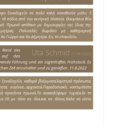
φο ξενοδοχείο σε πολύ καλή τοποθεσία μόλις 5
ε τά πόδια από την κεντρική πλατεία. Θαυμάσια θέα
νό. Πρωινό απίθανο με δημιουργίες της ίδιας της
μητρας. Πολυτελές δωμάτιο με καθημερινή
Κο Γιώργο και Κα Δήμητρα. Εις το επανιδείν.
m Rand des
Uta Schmid
(11/8/2022)
k auf den
mende Führung und ein sagenhaftes Frühstück. Es
bischen Zeit anzuhalten und zu genießen .11.8.2022
 ξενοδοχείο, καθαρά βλέμματα,λαμπερά πρόσωπα,
τητα, ευγένια...αρχοντιά.Παραδοσιακό, νοστιμότατο
κά προϊόντα πρωινό.Το ανακαλύψαμε τυχαία,δε το
με.10 με τόνο σε όλα.και σε όλους.Καλα να είστε