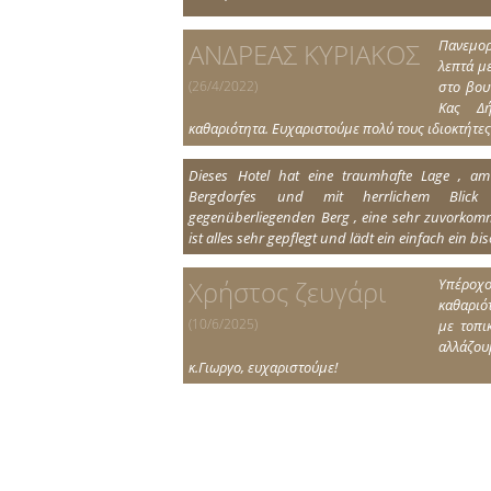
Πανεμορ
ΑΝΔΡΕΑΣ ΚΥΡΙΑΚΟΣ
λεπτά μ
(26/4/2022)
στο βου
Κας Δή
καθαριότητα. Ευχαριστούμε πολύ τους ιδιοκτήτες 
Dieses Hotel hat eine traumhafte Lage , a
Bergdorfes und mit herrlichem Blic
gegenüberliegenden Berg , eine sehr zuvorkom
ist alles sehr gepflegt und lädt ein einfach ein 
Υπέροχο
Χρήστος ζευγάρι
καθαριό
(10/6/2025)
με τοπι
αλλάζου
κ.Γιωργο, ευχαριστούμε!