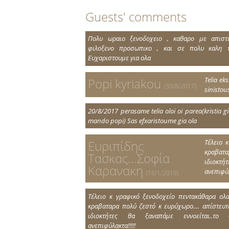
Guests' comments
Πολυ ωραιο ξενοδοχειο , καθαρο με απιστ
φιλοξενο προσωπικο , και σε πολυ καλη το
Ευχαριστουμε για ολα
Telia eks
Popi kyriakou
(30/8/2017)
sinistous
20/8/2017 perasame telia oloi oi parea(kristia g
mando popi) Sas efxaristoume gia ola
Τέλειο 
Ευριπίδης
κραβατα
Τασκας...Σοφία
ιδιοκτ
Καρανακη
ανεπιφύλ
(16/1/2019)
Τέλειο κ γραφικό ξενοδοχείο πεντακάθαρα ολ
κραβαταρα πολύ ζεστό κ ευρύχωρο.... απίστευτ
ιδιοκτήτες θα ξαναπάμε εννοείται..το 
ανεπιφύλακτα!!!!!